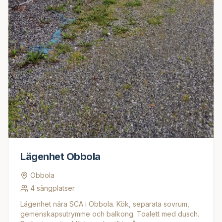
Lägenhet Obbola
Obbola
4
sängplatser
Lägenhet nära SCA i Obbola. Kök, separata sovrum,
gemenskapsutrymme och balkong. Toalett med dusch.