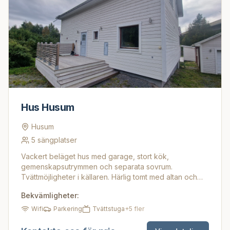
Hus Husum
Husum
5
sängplatser
Vackert beläget hus med garage, stort kök,
gemenskapsutrymmen och separata sovrum.
Tvättmöjligheter i källaren. Härlig tomt med altan och
grillmöjligheter. Parkering, sängkläder och wifi ingår
Bekvämligheter:
Wifi
Parkering
Tvättstuga
+
5
fler