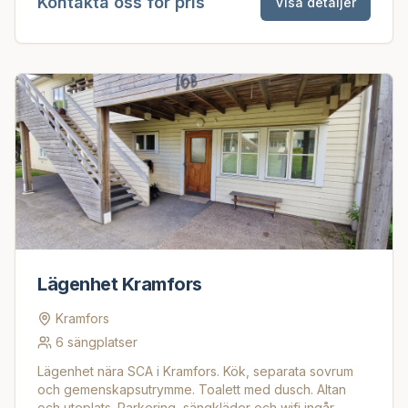
Kontakta oss för pris
Visa detaljer
Lägenhet Kramfors
Kramfors
6
sängplatser
Lägenhet nära SCA i Kramfors. Kök, separata sovrum
och gemenskapsutrymme. Toalett med dusch. Altan
och uteplats. Parkering, sängkläder och wifi ingår