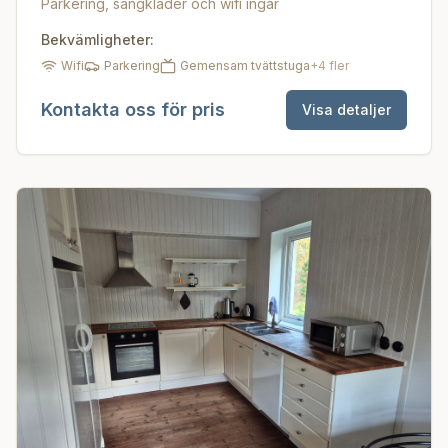
Parkering, sängkläder och wifi ingår
Bekvämligheter:
Wifi
Parkering
Gemensam tvättstuga
+
4
fler
Kontakta oss för pris
Visa detaljer